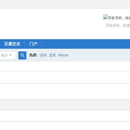
手机号码，快捷
豆腐交友
门户
热搜:
活动
交友
discuz
帖子
搜
索