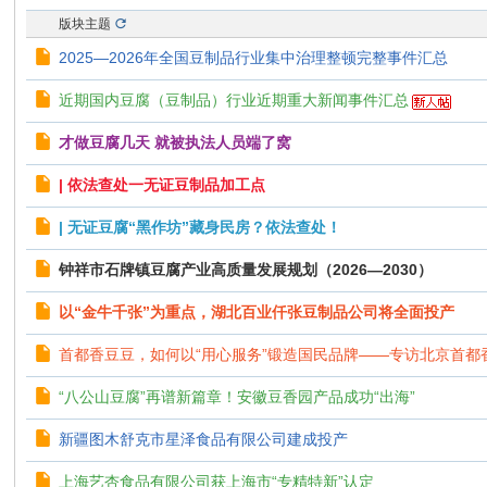
版块主题
2025—2026年全国豆制品行业集中治理整顿完整事件汇总
近期国内豆腐（豆制品）行业近期重大新闻事件汇总
才做豆腐几天 就被执法人员端了窝
| 依法查处一无证豆制品加工点
| 无证豆腐“黑作坊”藏身民房？依法查处！
钟祥市石牌镇豆腐产业高质量发展规划（2026—2030）
以“金牛千张”为重点，湖北百业仟张豆制品公司将全面投产
首都香豆豆，如何以“用心服务”锻造国民品牌——专访北京首
“八公山豆腐”再谱新篇章！安徽豆香园产品成功“出海”
新疆图木舒克市星泽食品有限公司建成投产
上海艺杏食品有限公司获上海市“专精特新”认定