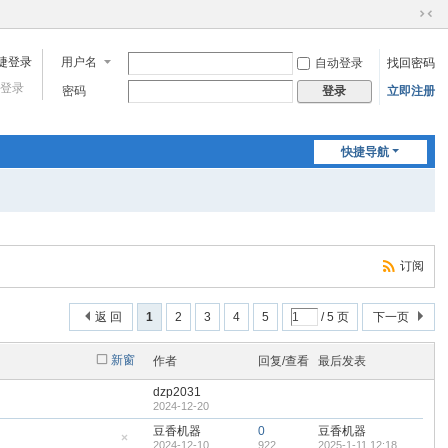
切
换
用户名
自动登录
找回密码
到
窄
登录
密码
立即注册
登录
版
快捷导航
订阅
返 回
1
2
3
4
5
/ 5 页
下一页
新窗
作者
回复/查看
最后发表
dzp2031
2024-12-20
豆香机器
0
豆香机器
2024-12-10
922
2025-1-11 12:18