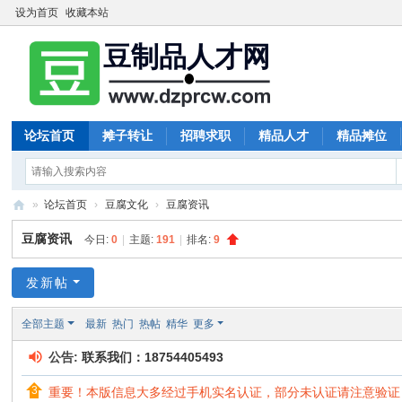
设为首页
收藏本站
论坛首页
摊子转让
招聘求职
精品人才
精品摊位
»
论坛首页
›
豆腐文化
›
豆腐资讯
豆
豆腐资讯
今日:
0
|
主题:
191
|
排名:
9
制
品
发新帖
人
全部主题
最新
热门
热帖
精华
更多
才
公告:
联系我们：18754405493
网
重要！本版信息大多经过手机实名认证，部分未认证请注意验证