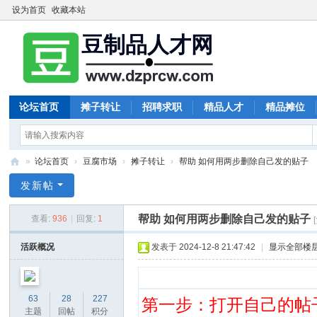
设为首页
收藏本站
论坛首页
摊子转让
招聘求职
精品人才
精品摊位
»
论坛首页
›
豆腐市场
›
摊子转让
›
帮助 如何用两步删除自己发的贴子
豆
发新帖
制
帮助 如何用两步删除自己发的贴子
查看:
936
|
回复:
1
品
人
活跃概况
发表于 2024-12-8 21:47:42
|
显示全部楼
才
网
63
28
227
第一步：打开自己的帖子
主题
回帖
积分