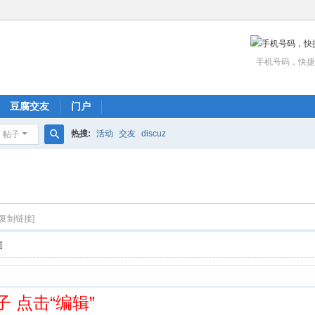
手机号码，快捷
豆腐交友
门户
热搜:
活动
交友
discuz
帖子
搜
索
[复制链接]
层
 点击“编辑”