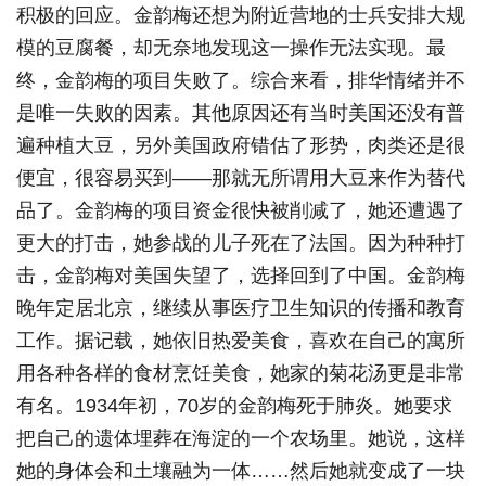
积极的回应。金韵梅还想为附近营地的士兵安排大规
模的豆腐餐，却无奈地发现这一操作无法实现。最
终，金韵梅的项目失败了。综合来看，排华情绪并不
是唯一失败的因素。其他原因还有当时美国还没有普
遍种植大豆，另外美国政府错估了形势，肉类还是很
便宜，很容易买到——那就无所谓用大豆来作为替代
品了。金韵梅的项目资金很快被削减了，她还遭遇了
更大的打击，她参战的儿子死在了法国。因为种种打
击，金韵梅对美国失望了，选择回到了中国。金韵梅
晚年定居北京，继续从事医疗卫生知识的传播和教育
工作。据记载，她依旧热爱美食，喜欢在自己的寓所
用各种各样的食材烹饪美食，她家的菊花汤更是非常
有名。1934年初，70岁的金韵梅死于肺炎。她要求
把自己的遗体埋葬在海淀的一个农场里。她说，这样
她的身体会和土壤融为一体……然后她就变成了一块