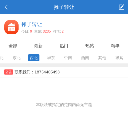
摊子转让
摊子转让
今日:
0
主题:
3235
排名:
2
全部
最新
热门
热帖
精华
北
东北
西北
华东
中南
西南
其他
求购
联系我们：18754405493
公告
本版块或指定的范围内尚无主题