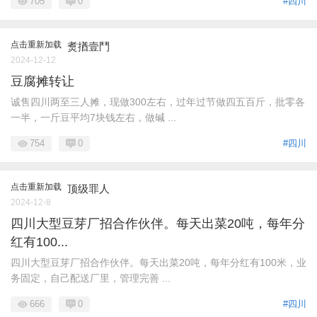
705
0
#四川
点击重新加载
煑揂壹鬥
2024-12-12
豆腐摊转让
诚售四川两至三人摊，现做300左右，过年过节做四五百斤，批零各
一半，一斤豆平均7块钱左右，做碱 ...
754
0
#四川
点击重新加载
顶级罪人
2024-12-8
四川大型豆芽厂招合作伙伴。每天出菜20吨，每年分
红有100...
四川大型豆芽厂招合作伙伴。每天出菜20吨，每年分红有100米，业
务固定，自己配送厂里，管理完善 ...
666
0
#四川