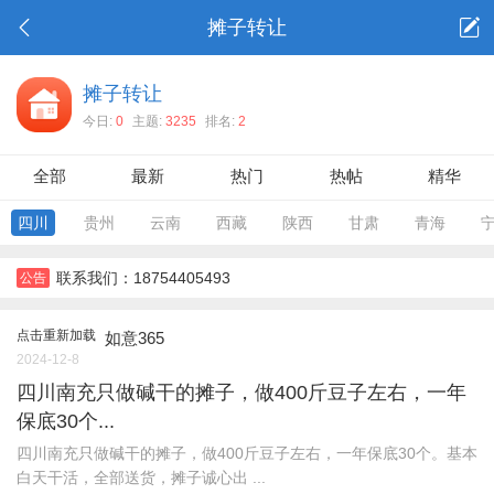
摊子转让
摊子转让
今日:
0
主题:
3235
排名:
2
全部
最新
热门
热帖
精华
四川
贵州
云南
西藏
陕西
甘肃
青海
联系我们：18754405493
公告
点击重新加载
如意365
2024-12-8
四川南充只做碱干的摊子，做400斤豆子左右，一年
保底30个...
四川南充只做碱干的摊子，做400斤豆子左右，一年保底30个。基本
白天干活，全部送货，摊子诚心出 ...